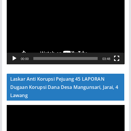
P
e
m
u
t
a
r
V
00:00
03:48
i
d
e
Laskar Anti Korupsi Pejuang 45 LAPORAN
o
Dugaan Korupsi Dana Desa Mangunsari, Jarai, 4
Lawang
P
e
m
u