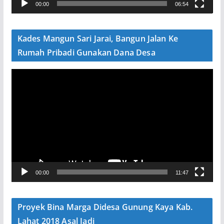
00:00
06:54
i
d
e
Kades Mangun Sari Jarai, Bangun Jalan Ke
o
Rumah Pribadi Gunakan Dana Desa
P
e
m
u
t
a
r
V
00:00
11:47
i
d
e
Proyek Bina Marga Didesa Gunung Kaya Kab.
o
Lahat 2018 Asal Jadi