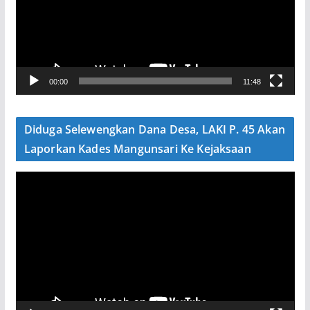
t
a
r
V
00:00
11:48
i
d
e
Diduga Selewengkan Dana Desa, LAKI P. 45 Akan
o
Laporkan Kades Mangunsari Ke Kejaksaan
P
e
m
u
t
a
r
V