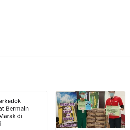
Berkedok
t Bermain
Marak di
i