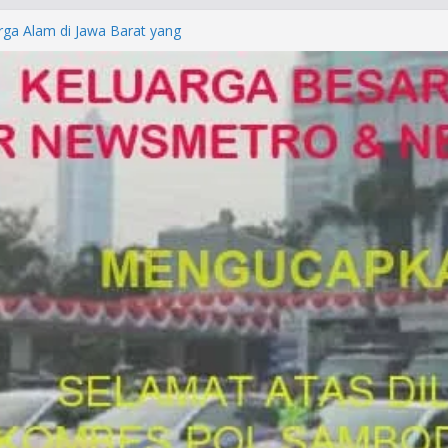
rga Alam di Jawa Barat yang
anegara
P/KUHAP Baru 2026, Tegaskan
Langsung Dipidana
LRESTA DENPASAR DAN
TRESKRIMUM POLDA BALI DIDUGA
orkan ke Mabes Polri
Laporan Palsu, Kapolres
bat PUNGLI SIM