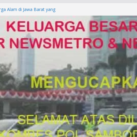
rga Alam di Jawa Barat yang
anegara
P/KUHAP Baru 2026, Tegaskan
Langsung Dipidana
LRESTA DENPASAR DAN
TRESKRIMUM POLDA BALI DIDUGA
orkan ke Mabes Polri
Laporan Palsu, Kapolres
bat PUNGLI SIM