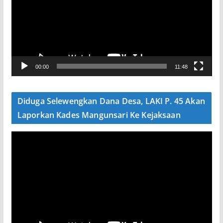
u
t
a
r
V
00:00
11:48
i
d
e
Diduga Selewengkan Dana Desa, LAKI P. 45 Akan
o
Laporkan Kades Mangunsari Ke Kejaksaan
P
e
m
u
t
a
r