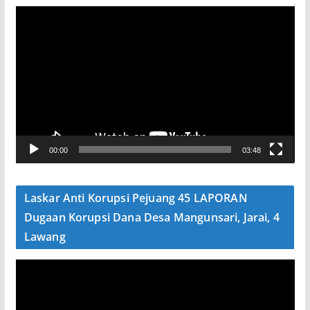
P
e
m
u
t
a
r
V
00:00
03:48
i
d
e
Laskar Anti Korupsi Pejuang 45 LAPORAN
o
Dugaan Korupsi Dana Desa Mangunsari, Jarai, 4
Lawang
P
e
m