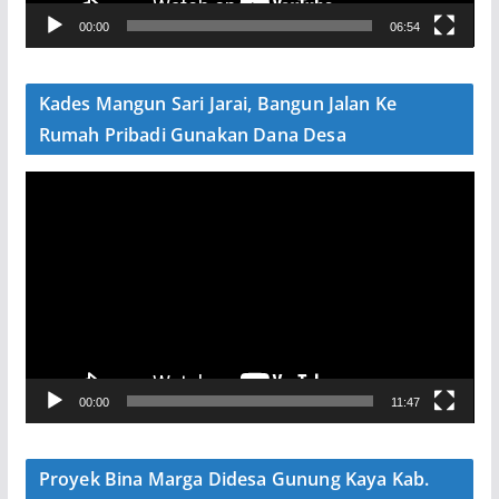
V
00:00
06:54
i
d
e
Kades Mangun Sari Jarai, Bangun Jalan Ke
o
Rumah Pribadi Gunakan Dana Desa
P
e
m
u
t
a
r
V
00:00
11:47
i
d
e
Proyek Bina Marga Didesa Gunung Kaya Kab.
o