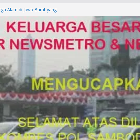
rga Alam di Jawa Barat yang
anegara
P/KUHAP Baru 2026, Tegaskan
Langsung Dipidana
LRESTA DENPASAR DAN
TRESKRIMUM POLDA BALI DIDUGA
orkan ke Mabes Polri
Laporan Palsu, Kapolres
bat PUNGLI SIM