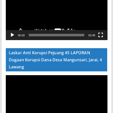
u
t
a
r
V
00:00
03:48
i
d
e
Laskar Anti Korupsi Pejuang 45 LAPORAN
o
Dugaan Korupsi Dana Desa Mangunsari, Jarai, 4
Lawang
P
e
m
u
t
a