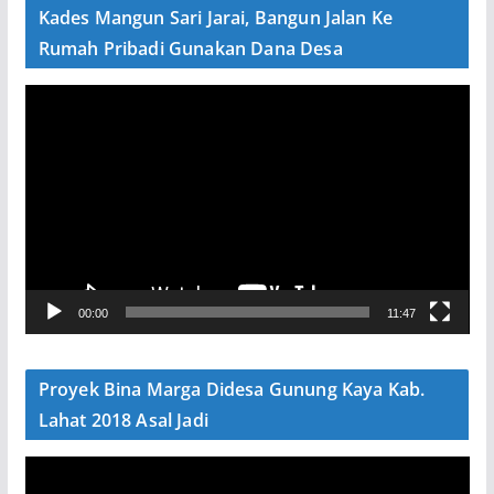
e
Kades Mangun Sari Jarai, Bangun Jalan Ke
o
Rumah Pribadi Gunakan Dana Desa
P
e
m
u
t
a
r
V
00:00
11:47
i
d
e
Proyek Bina Marga Didesa Gunung Kaya Kab.
o
Lahat 2018 Asal Jadi
P