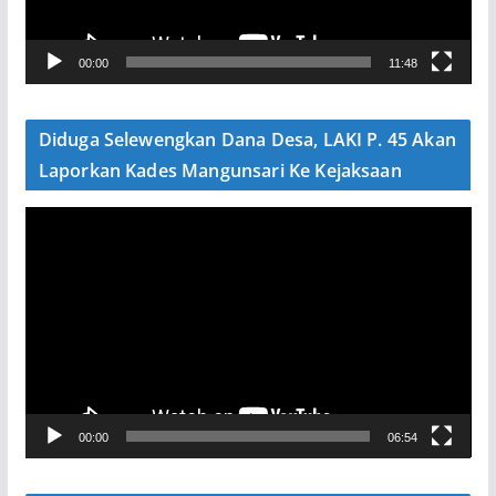
r
V
00:00
11:48
i
d
e
Diduga Selewengkan Dana Desa, LAKI P. 45 Akan
o
Laporkan Kades Mangunsari Ke Kejaksaan
P
e
m
u
t
a
r
V
00:00
06:54
i
d