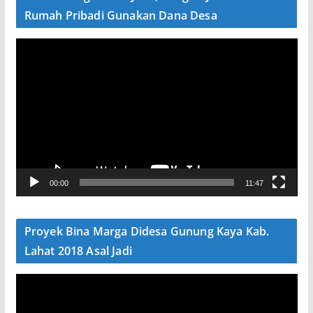
o
Rumah Pribadi Gunakan Dana Desa
P
e
m
u
t
a
r
V
00:00
11:47
i
d
e
Proyek Bina Marga Didesa Gunung Kaya Kab.
o
Lahat 2018 Asal Jadi
P
e