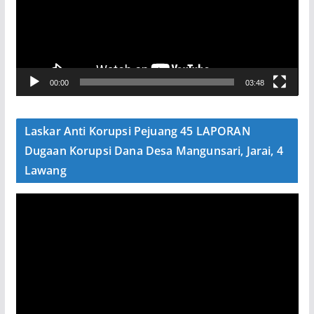
t
a
r
V
00:00
03:48
i
d
e
Laskar Anti Korupsi Pejuang 45 LAPORAN
o
Dugaan Korupsi Dana Desa Mangunsari, Jarai, 4
Lawang
P
e
m
u
t
a
r