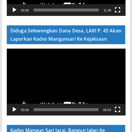
V
00:00
11:48
i
d
e
Diduga Selewengkan Dana Desa, LAKI P. 45 Akan
o
Laporkan Kades Mangunsari Ke Kejaksaan
P
e
m
u
t
a
r
V
00:00
06:54
i
d
e
Kades Mangun Sari Jarai, Bangun Jalan Ke