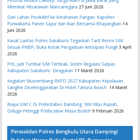
Pesona Wisata Ciwidey, Surga Alam di Jawa Barat yang
Memikat Wisatawan Mancanegara
27 Juni 2026
Dari Lahan Produktif ke Ketahanan Pangan. Kapolres
Purwakarta Panen Sayur dan Ikan Bersama Bhayangkari
14
Juni 2026
Kasat Lantas Polres Sukabumi Tegaskan Tarif Resmi SIM
Sesuai PNBP, Buka Kotak Pengaduan Antisipasi Pungli
3 April
2026
PHL Jadi Tumbal SIM Tembak, Sistim Regulasi Satpas
Kabupaten Sukabumi Diragukan
17 Maret 2026
Kegiatan Musrembang RKPD 2027 ​Kabupaten Kepulauan
Sangihe Diselenggarakan Di Hotel Tahuna Beach
14 Maret
2026
Biaya SIM C Di Polrestabes Bandung 900 Ribu Rupiah,
Diduga Petinggi Polda Jabar Masa Bodoh
9 Februari 2026
Perwakilan Polres Bengkulu Utara Dampingi