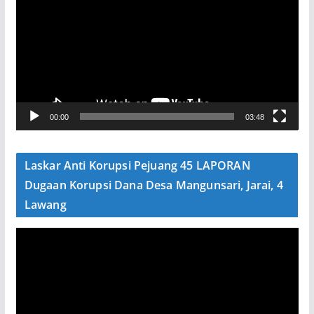
m
u
t
a
r
V
00:00
03:48
i
d
e
Laskar Anti Korupsi Pejuang 45 LAPORAN
o
Dugaan Korupsi Dana Desa Mangunsari, Jarai, 4
Lawang
P
e
m
u
t