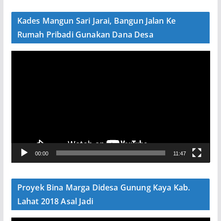
d
e
Kades Mangun Sari Jarai, Bangun Jalan Ke
o
Rumah Pribadi Gunakan Dana Desa
P
e
m
u
t
a
r
V
00:00
11:47
i
d
e
Proyek Bina Marga Didesa Gunung Kaya Kab.
o
Lahat 2018 Asal Jadi