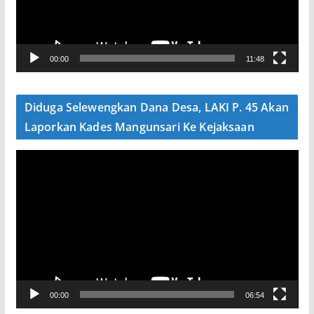
a
r
V
00:00
11:48
i
d
e
Diduga Selewengkan Dana Desa, LAKI P. 45 Akan
o
Laporkan Kades Mangunsari Ke Kejaksaan
P
e
m
u
t
a
r
V
00:00
06:54
i