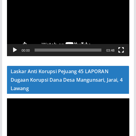
m
u
t
a
r
V
00:00
03:48
i
d
e
Laskar Anti Korupsi Pejuang 45 LAPORAN
o
Dugaan Korupsi Dana Desa Mangunsari, Jarai, 4
Lawang
P
e
m
u
t