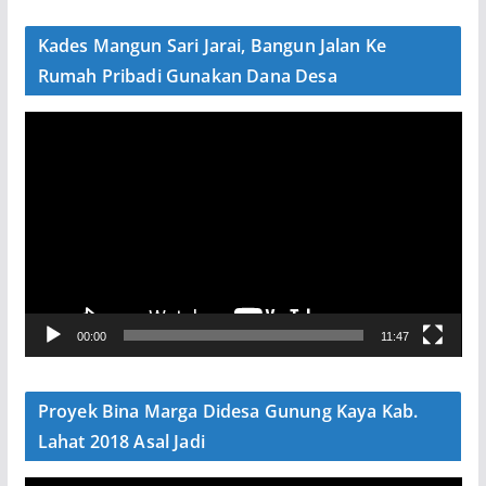
d
e
Kades Mangun Sari Jarai, Bangun Jalan Ke
o
Rumah Pribadi Gunakan Dana Desa
P
e
m
u
t
a
r
V
00:00
11:47
i
d
e
Proyek Bina Marga Didesa Gunung Kaya Kab.
o
Lahat 2018 Asal Jadi