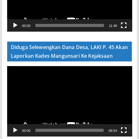
a
r
V
00:00
11:48
i
d
e
Diduga Selewengkan Dana Desa, LAKI P. 45 Akan
o
Laporkan Kades Mangunsari Ke Kejaksaan
P
e
m
u
t
a
r
V
00:00
06:54
i