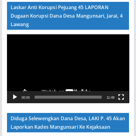
e
Laskar Anti Korupsi Pejuang 45 LAPORAN
o
Dugaan Korupsi Dana Desa Mangunsari, Jarai, 4
Lawang
P
e
m
u
t
a
r
V
00:00
11:48
i
d
e
Diduga Selewengkan Dana Desa, LAKI P. 45 Akan
o
Laporkan Kades Mangunsari Ke Kejaksaan