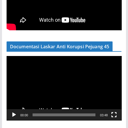
Documentasi Laskar Anti Korupsi Pejuang 45
P
e
m
u
t
a
r
V
00:00
03:48
i
d