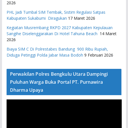
2026
PHL Jadi Tumbal SIM Tembak, Sistim Regulasi Satpas
Kabupaten Sukabumi Diragukan
17 Maret 2026
Kegiatan Musrembang RKPD 2027 ​Kabupaten Kepulauan
Sangihe Diselenggarakan Di Hotel Tahuna Beach
14 Maret
2026
Biaya SIM C Di Polrestabes Bandung 900 Ribu Rupiah,
Diduga Petinggi Polda Jabar Masa Bodoh
9 Februari 2026
Perwakilan Polres Bengkulu Utara Dampingi
Puluhan Warga Buka Portal PT. Purnawira
Dharma Upaya