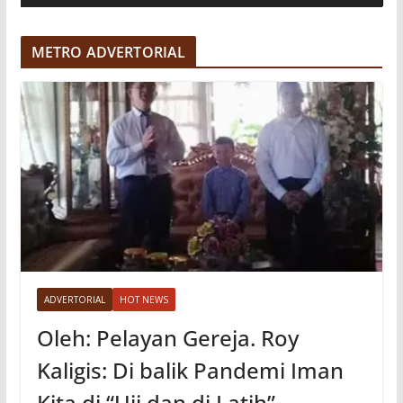
d
e
METRO ADVERTORIAL
o
ADVERTORIAL
HOT NEWS
Oleh: Pelayan Gereja. Roy
Kaligis: Di balik Pandemi Iman
Kita di “Uji dan di Latih”