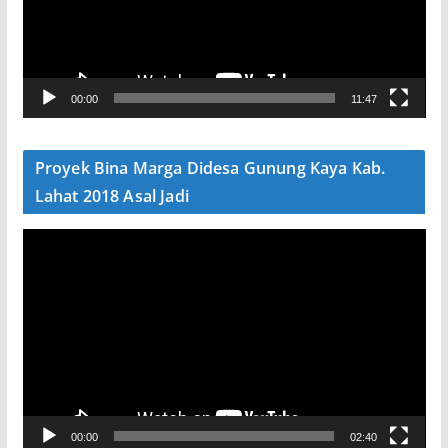
t
a
r
V
00:00
11:47
i
d
e
Proyek Bina Marga Didesa Gunung Kaya Kab.
o
Lahat 2018 Asal Jadi
P
e
m
u
t
a
r
V
00:00
02:40
i