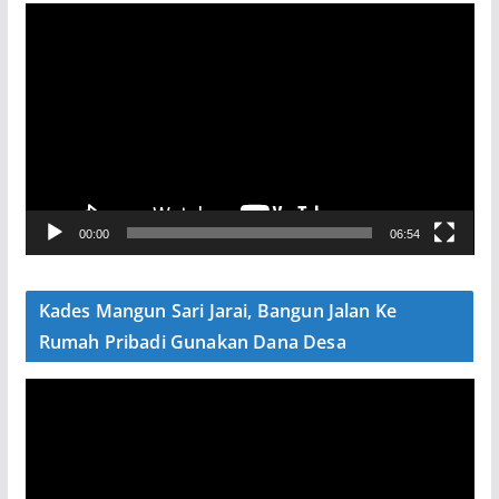
P
e
m
u
t
a
r
V
00:00
06:54
i
d
e
Kades Mangun Sari Jarai, Bangun Jalan Ke
o
Rumah Pribadi Gunakan Dana Desa
P
e
m
u