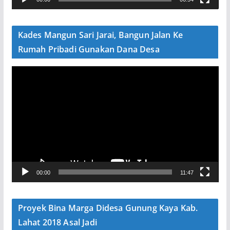
i
d
e
Kades Mangun Sari Jarai, Bangun Jalan Ke
o
Rumah Pribadi Gunakan Dana Desa
P
e
m
u
t
a
r
V
00:00
11:47
i
d
e
Proyek Bina Marga Didesa Gunung Kaya Kab.
o
Lahat 2018 Asal Jadi