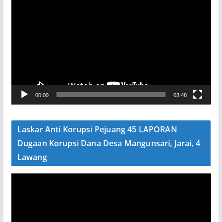
e
m
u
t
a
r
V
00:00
03:48
i
d
e
Laskar Anti Korupsi Pejuang 45 LAPORAN
o
Dugaan Korupsi Dana Desa Mangunsari, Jarai, 4
Lawang
P
e
m
u