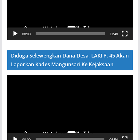
t
a
r
V
00:00
11:48
i
d
e
Diduga Selewengkan Dana Desa, LAKI P. 45 Akan
o
Laporkan Kades Mangunsari Ke Kejaksaan
P
e
m
u
t
a
r
V
00:00
06:54