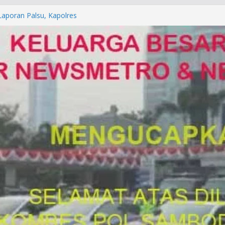
orkan ke Mabes Polri
Laporan Palsu, Kapolres
bat PUNGLI SIM
rga Alam di Jawa Barat yang
anegara
P/KUHAP Baru 2026, Tegaskan
Langsung Dipidana
LRESTA DENPASAR DAN
TRESKRIMUM POLDA BALI DIDUGA