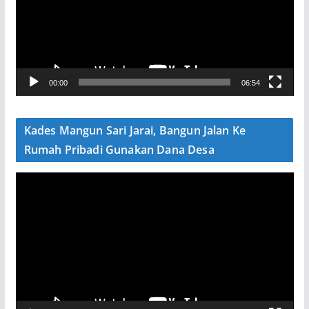
t
a
r
V
00:00
06:54
i
d
e
Kades Mangun Sari Jarai, Bangun Jalan Ke
o
Rumah Pribadi Gunakan Dana Desa
P
e
m
u
t
a
r
V