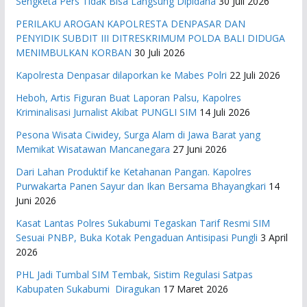
Sengketa Pers Tidak Bisa Langsung Dipidana
30 Juli 2026
PERILAKU AROGAN KAPOLRESTA DENPASAR DAN
PENYIDIK SUBDIT III DITRESKRIMUM POLDA BALI DIDUGA
MENIMBULKAN KORBAN
30 Juli 2026
Kapolresta Denpasar dilaporkan ke Mabes Polri
22 Juli 2026
Heboh, Artis Figuran Buat Laporan Palsu, Kapolres
Kriminalisasi Jurnalist Akibat PUNGLI SIM
14 Juli 2026
Pesona Wisata Ciwidey, Surga Alam di Jawa Barat yang
Memikat Wisatawan Mancanegara
27 Juni 2026
Dari Lahan Produktif ke Ketahanan Pangan. Kapolres
Purwakarta Panen Sayur dan Ikan Bersama Bhayangkari
14
Juni 2026
Kasat Lantas Polres Sukabumi Tegaskan Tarif Resmi SIM
Sesuai PNBP, Buka Kotak Pengaduan Antisipasi Pungli
3 April
2026
PHL Jadi Tumbal SIM Tembak, Sistim Regulasi Satpas
Kabupaten Sukabumi Diragukan
17 Maret 2026