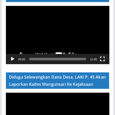
P
e
m
u
t
a
r
V
00:00
11:48
i
d
e
Diduga Selewengkan Dana Desa, LAKI P. 45 Akan
o
Laporkan Kades Mangunsari Ke Kejaksaan
P
e
m
u