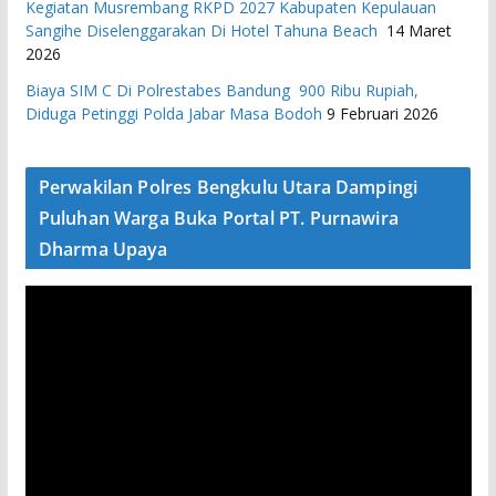
Kegiatan Musrembang RKPD 2027 ​Kabupaten Kepulauan
Sangihe Diselenggarakan Di Hotel Tahuna Beach
14 Maret
2026
Biaya SIM C Di Polrestabes Bandung 900 Ribu Rupiah,
Diduga Petinggi Polda Jabar Masa Bodoh
9 Februari 2026
Perwakilan Polres Bengkulu Utara Dampingi
Puluhan Warga Buka Portal PT. Purnawira
Dharma Upaya