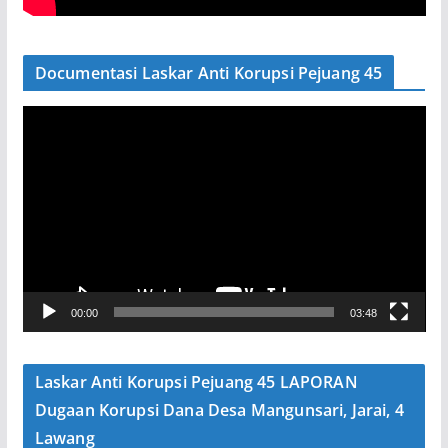
Documentasi Laskar Anti Korupsi Pejuang 45
P
e
m
u
t
a
r
V
00:00
03:48
i
d
e
Laskar Anti Korupsi Pejuang 45 LAPORAN
o
Dugaan Korupsi Dana Desa Mangunsari, Jarai, 4
Lawang