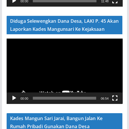
00:00
11:48
i
d
e
Diduga Selewengkan Dana Desa, LAKI P. 45 Akan
o
Laporkan Kades Mangunsari Ke Kejaksaan
P
e
m
u
t
a
r
V
00:00
06:54
i
d
e
Kades Mangun Sari Jarai, Bangun Jalan Ke
o
Rumah Pribadi Gunakan Dana Desa