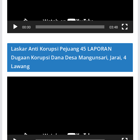
a
r
V
00:00
03:48
i
d
e
Laskar Anti Korupsi Pejuang 45 LAPORAN
o
Dugaan Korupsi Dana Desa Mangunsari, Jarai, 4
Lawang
P
e
m
u
t
a
r
V