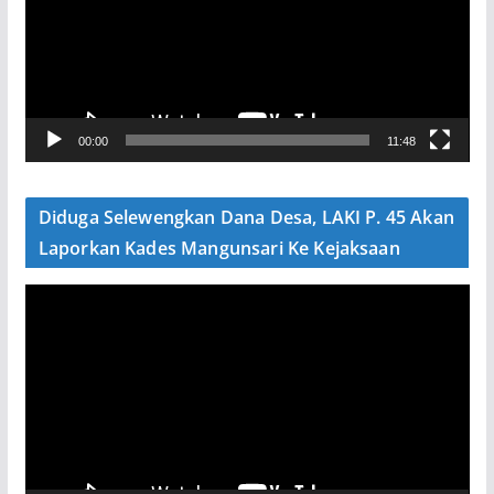
u
t
a
r
V
00:00
11:48
i
d
e
Diduga Selewengkan Dana Desa, LAKI P. 45 Akan
o
Laporkan Kades Mangunsari Ke Kejaksaan
P
e
m
u
t
a
r
V