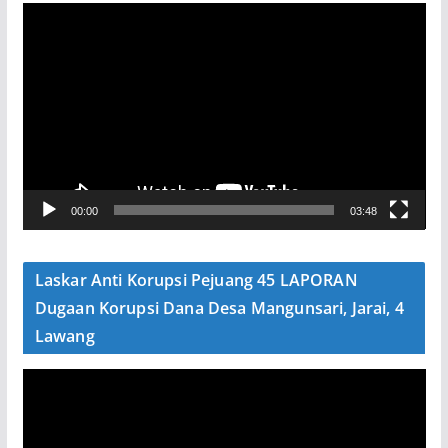
P
e
m
u
t
a
r
V
00:00
03:48
i
d
e
Laskar Anti Korupsi Pejuang 45 LAPORAN
o
Dugaan Korupsi Dana Desa Mangunsari, Jarai, 4
Lawang
P
e
m