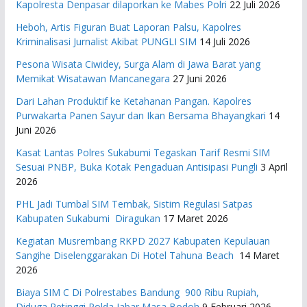
Kapolresta Denpasar dilaporkan ke Mabes Polri
22 Juli 2026
Heboh, Artis Figuran Buat Laporan Palsu, Kapolres
Kriminalisasi Jurnalist Akibat PUNGLI SIM
14 Juli 2026
Pesona Wisata Ciwidey, Surga Alam di Jawa Barat yang
Memikat Wisatawan Mancanegara
27 Juni 2026
Dari Lahan Produktif ke Ketahanan Pangan. Kapolres
Purwakarta Panen Sayur dan Ikan Bersama Bhayangkari
14
Juni 2026
Kasat Lantas Polres Sukabumi Tegaskan Tarif Resmi SIM
Sesuai PNBP, Buka Kotak Pengaduan Antisipasi Pungli
3 April
2026
PHL Jadi Tumbal SIM Tembak, Sistim Regulasi Satpas
Kabupaten Sukabumi Diragukan
17 Maret 2026
Kegiatan Musrembang RKPD 2027 ​Kabupaten Kepulauan
Sangihe Diselenggarakan Di Hotel Tahuna Beach
14 Maret
2026
Biaya SIM C Di Polrestabes Bandung 900 Ribu Rupiah,
Diduga Petinggi Polda Jabar Masa Bodoh
9 Februari 2026