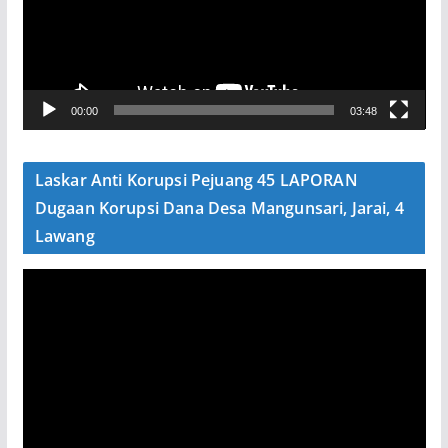
t
a
r
V
00:00
03:48
i
d
e
Laskar Anti Korupsi Pejuang 45 LAPORAN
o
Dugaan Korupsi Dana Desa Mangunsari, Jarai, 4
Lawang
P
e
m
u
t
a
r