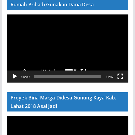
Rumah Pribadi Gunakan Dana Desa
P
e
m
u
t
a
r
V
00:00
11:47
i
d
e
Proyek Bina Marga Didesa Gunung Kaya Kab.
o
Lahat 2018 Asal Jadi
P
e
m