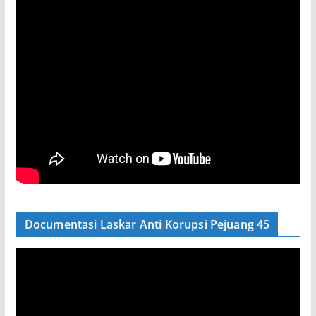
Documentasi Laskar Anti Korupsi Pejuang 45
P
e
m
u