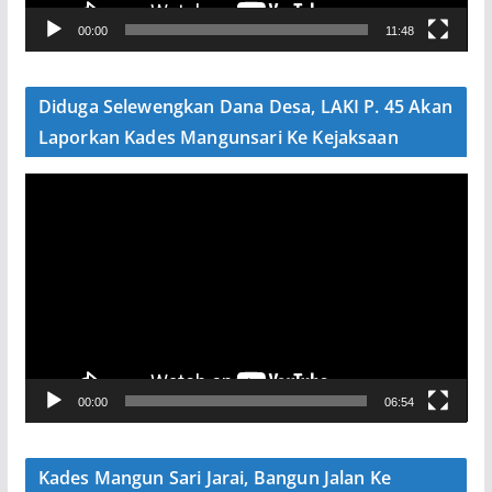
V
00:00
11:48
i
d
e
Diduga Selewengkan Dana Desa, LAKI P. 45 Akan
o
Laporkan Kades Mangunsari Ke Kejaksaan
P
e
m
u
t
a
r
V
00:00
06:54
i
d
e
Kades Mangun Sari Jarai, Bangun Jalan Ke
o