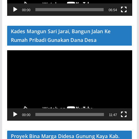
V
00:00
06:54
i
d
e
Kades Mangun Sari Jarai, Bangun Jalan Ke
o
Rumah Pribadi Gunakan Dana Desa
P
e
m
u
t
a
r
V
00:00
11:47
i
d
e
Proyek Bina Marga Didesa Gunung Kaya Kab.