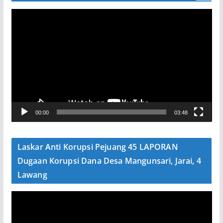
P
e
m
u
t
a
r
V
00:00
03:48
i
d
e
Laskar Anti Korupsi Pejuang 45 LAPORAN
o
Dugaan Korupsi Dana Desa Mangunsari, Jarai, 4
Lawang
P
e
m