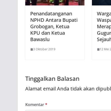
Penandatanganan
Warga
NPHD Antara Bupati
Waspa
Grobogan, Ketua
Merap
KPU dan Ketua
Gugur
Bawaslu
Sejau
3 Oktober 2019
12 Mei 
Tinggalkan Balasan
Alamat email Anda tidak akan dipubl
Komentar
*