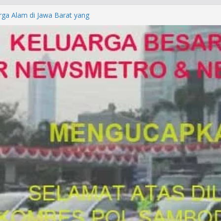
rga Alam di Jawa Barat yang
anegara
P/KUHAP Baru 2026, Tegaskan
Langsung Dipidana
LRESTA DENPASAR DAN
TRESKRIMUM POLDA BALI DIDUGA
orkan ke Mabes Polri
Laporan Palsu, Kapolres
bat PUNGLI SIM