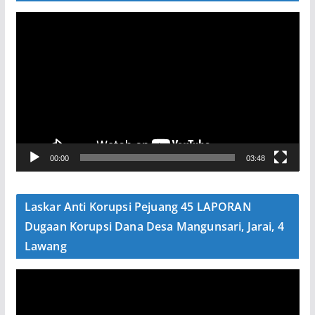
P
e
m
u
t
a
r
V
00:00
03:48
i
d
e
Laskar Anti Korupsi Pejuang 45 LAPORAN
o
Dugaan Korupsi Dana Desa Mangunsari, Jarai, 4
Lawang
P
e
m