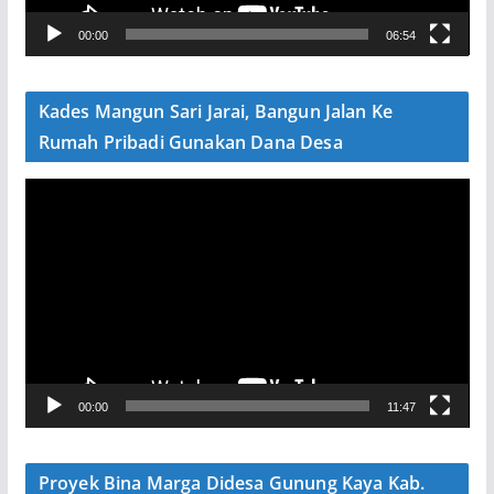
V
00:00
06:54
i
d
e
Kades Mangun Sari Jarai, Bangun Jalan Ke
o
Rumah Pribadi Gunakan Dana Desa
P
e
m
u
t
a
r
V
00:00
11:47
i
d
e
Proyek Bina Marga Didesa Gunung Kaya Kab.