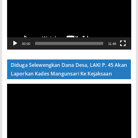
u
t
a
r
V
00:00
11:48
i
d
e
Diduga Selewengkan Dana Desa, LAKI P. 45 Akan
o
Laporkan Kades Mangunsari Ke Kejaksaan
P
e
m
u
t
a
r