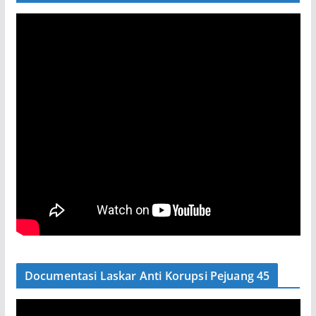
Documentasi Laskar Anti Korupsi Pejuang 45
P