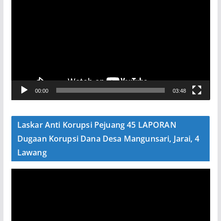
e
m
u
t
a
r
V
00:00
03:48
i
d
e
Laskar Anti Korupsi Pejuang 45 LAPORAN
o
Dugaan Korupsi Dana Desa Mangunsari, Jarai, 4
Lawang
P
e
m
u