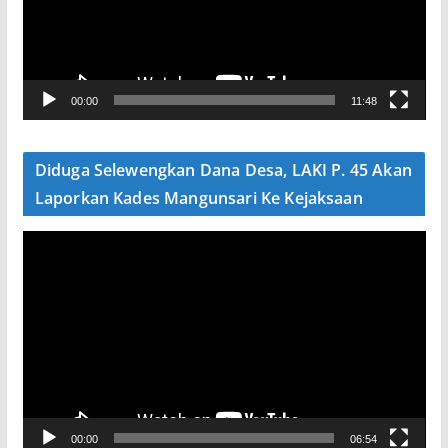
t
a
r
V
00:00
11:48
i
d
e
Diduga Selewengkan Dana Desa, LAKI P. 45 Akan
o
Laporkan Kades Mangunsari Ke Kejaksaan
P
e
m
u
t
a
r
V
00:00
06:54
i