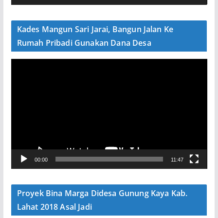
d
e
Kades Mangun Sari Jarai, Bangun Jalan Ke
o
Rumah Pribadi Gunakan Dana Desa
P
e
m
u
t
a
r
V
00:00
11:47
i
d
e
Proyek Bina Marga Didesa Gunung Kaya Kab.
o
Lahat 2018 Asal Jadi