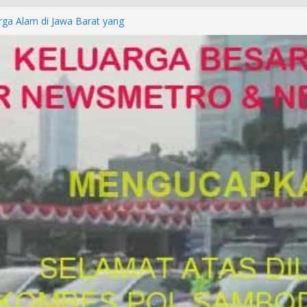
rga Alam di Jawa Barat yang
anegara
P/KUHAP Baru 2026, Tegaskan
Langsung Dipidana
LRESTA DENPASAR DAN
TRESKRIMUM POLDA BALI DIDUGA
orkan ke Mabes Polri
Laporan Palsu, Kapolres
bat PUNGLI SIM