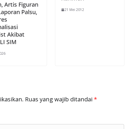
 Artis Figuran
21 Mei 2012
Laporan Palsu,
res
alisasi
ist Akibat
I SIM
2026
ikasikan.
Ruas yang wajib ditandai
*