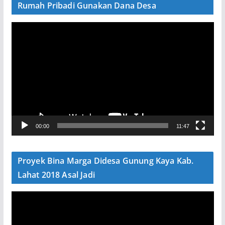
Rumah Pribadi Gunakan Dana Desa
P
e
m
u
t
a
r
V
00:00
11:47
i
d
e
Proyek Bina Marga Didesa Gunung Kaya Kab.
o
Lahat 2018 Asal Jadi
P
e
m