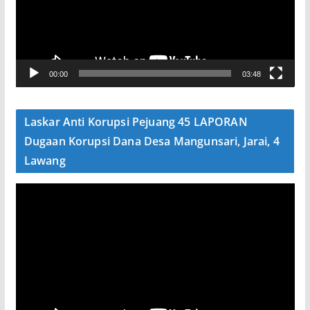
t
a
r
V
00:00
03:48
i
d
e
Laskar Anti Korupsi Pejuang 45 LAPORAN
o
Dugaan Korupsi Dana Desa Mangunsari, Jarai, 4
Lawang
P
e
m
u
t
a
r