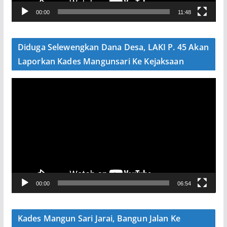
V
00:00
11:48
i
d
e
Diduga Selewengkan Dana Desa, LAKI P. 45 Akan
o
Laporkan Kades Mangunsari Ke Kejaksaan
P
e
m
u
t
a
r
V
00:00
06:54
i
d
e
Kades Mangun Sari Jarai, Bangun Jalan Ke
o