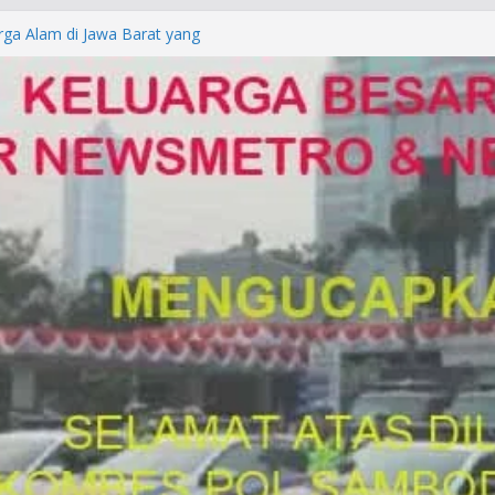
rga Alam di Jawa Barat yang
anegara
P/KUHAP Baru 2026, Tegaskan
Langsung Dipidana
LRESTA DENPASAR DAN
TRESKRIMUM POLDA BALI DIDUGA
orkan ke Mabes Polri
Laporan Palsu, Kapolres
bat PUNGLI SIM