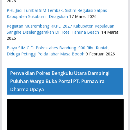
2026
PHL Jadi Tumbal SIM Tembak, Sistim Regulasi Satpas
Kabupaten Sukabumi Diragukan
17 Maret 2026
Kegiatan Musrembang RKPD 2027 ​Kabupaten Kepulauan
Sangihe Diselenggarakan Di Hotel Tahuna Beach
14 Maret
2026
Biaya SIM C Di Polrestabes Bandung 900 Ribu Rupiah,
Diduga Petinggi Polda Jabar Masa Bodoh
9 Februari 2026
Perwakilan Polres Bengkulu Utara Dampingi
Puluhan Warga Buka Portal PT. Purnawira
Dharma Upaya