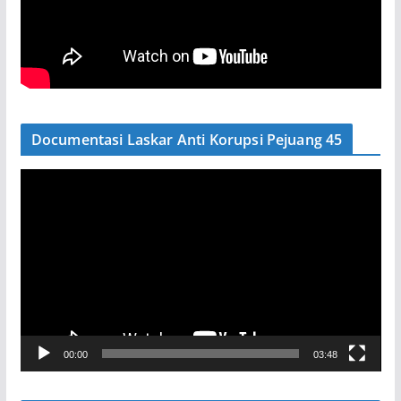
Documentasi Laskar Anti Korupsi Pejuang 45
P
e
m
u
t
a
r
V
00:00
03:48
i
d