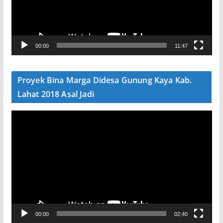
a
r
V
00:00
11:47
i
d
e
Proyek Bina Marga Didesa Gunung Kaya Kab.
o
Lahat 2018 Asal Jadi
P
e
m
u
t
a
r
V
00:00
02:40
i