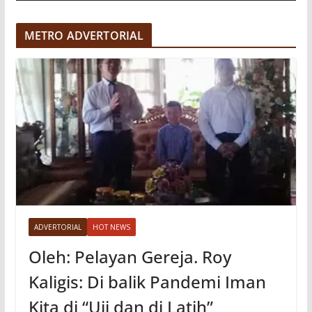
d
e
METRO ADVERTORIAL
o
ADVERTORIAL
HOT NEWS
Oleh: Pelayan Gereja. Roy
Kaligis: Di balik Pandemi Iman
Kita di “Uji dan di Latih”