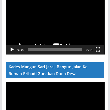
P
e
m
u
t
a
r
V
00:00
06:54
i
d
e
Kades Mangun Sari Jarai, Bangun Jalan Ke
o
Rumah Pribadi Gunakan Dana Desa
P
e
m
u
t