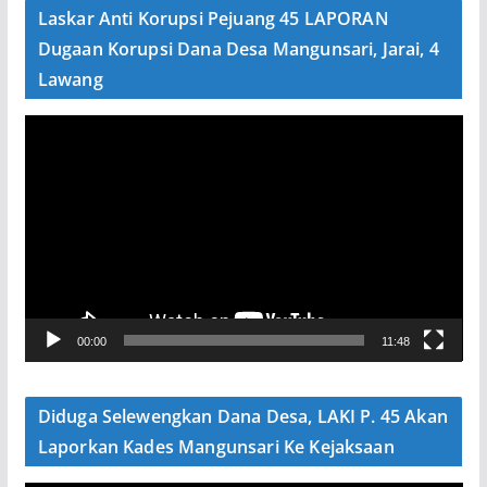
e
Laskar Anti Korupsi Pejuang 45 LAPORAN
o
Dugaan Korupsi Dana Desa Mangunsari, Jarai, 4
Lawang
P
e
m
u
t
a
r
V
00:00
11:48
i
d
e
Diduga Selewengkan Dana Desa, LAKI P. 45 Akan
o
Laporkan Kades Mangunsari Ke Kejaksaan