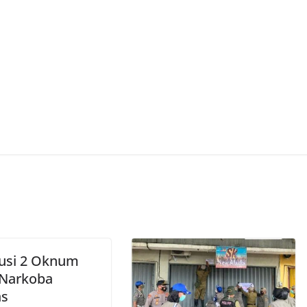
usi 2 Oknum
i Narkoba
as