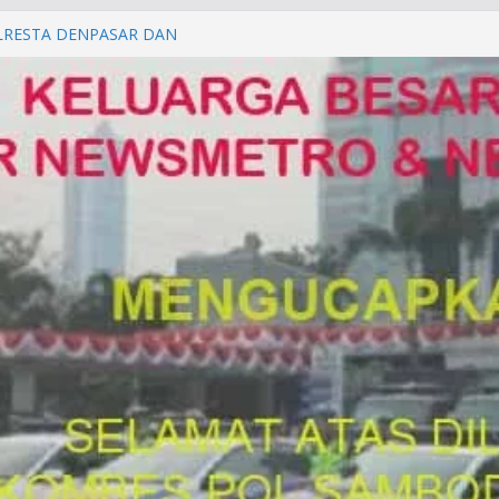
P/KUHAP Baru 2026, Tegaskan
Langsung Dipidana
LRESTA DENPASAR DAN
TRESKRIMUM POLDA BALI DIDUGA
orkan ke Mabes Polri
Laporan Palsu, Kapolres
bat PUNGLI SIM
rga Alam di Jawa Barat yang
anegara