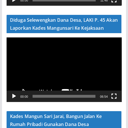
00:00
11:48
i
d
e
Diduga Selewengkan Dana Desa, LAKI P. 45 Akan
o
Laporkan Kades Mangunsari Ke Kejaksaan
P
e
m
u
t
a
r
V
00:00
06:54
i
d
e
Kades Mangun Sari Jarai, Bangun Jalan Ke
o
Rumah Pribadi Gunakan Dana Desa