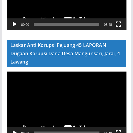
a
r
V
00:00
03:48
i
d
e
Laskar Anti Korupsi Pejuang 45 LAPORAN
o
Dugaan Korupsi Dana Desa Mangunsari, Jarai, 4
Lawang
P
e
m
u
t
a
r
V