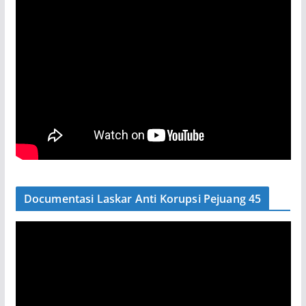
Documentasi Laskar Anti Korupsi Pejuang 45
P
e
m
u
t