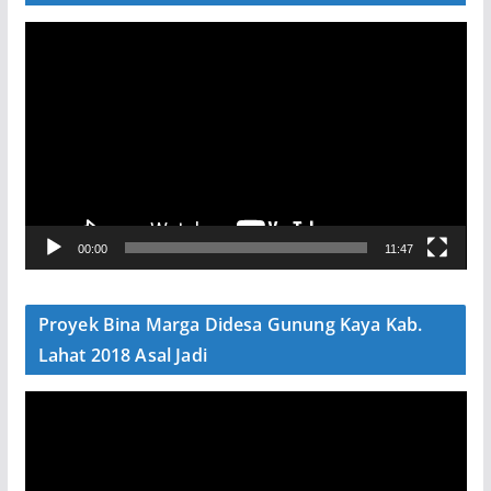
P
e
m
u
t
a
r
V
00:00
11:47
i
d
e
Proyek Bina Marga Didesa Gunung Kaya Kab.
o
Lahat 2018 Asal Jadi
P
e
m
u