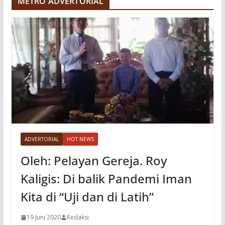
METRO ADVERTORIAL
o
ADVERTORIAL
HOT NEWS
Oleh: Pelayan Gereja. Roy
Kaligis: Di balik Pandemi Iman
Kita di “Uji dan di Latih”
19 Juni 2020
Redaksi