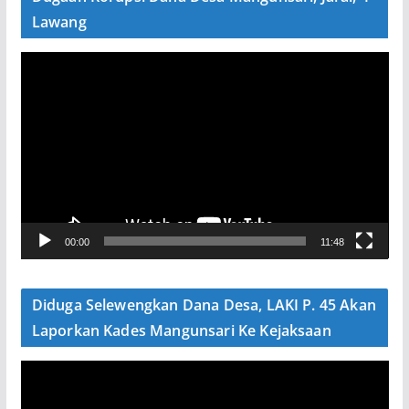
Lawang
P
e
m
u
t
a
r
V
00:00
11:48
i
d
e
Diduga Selewengkan Dana Desa, LAKI P. 45 Akan
o
Laporkan Kades Mangunsari Ke Kejaksaan
P
e