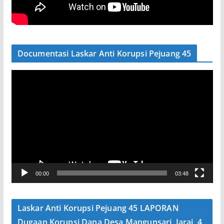
Documentasi Laskar Anti Korupsi Pejuang 45
P
e
m
u
t
a
r
V
00:00
03:48
i
d
e
Laskar Anti Korupsi Pejuang 45 LAPORAN
o
Dugaan Korupsi Dana Desa Mangunsari, Jarai, 4