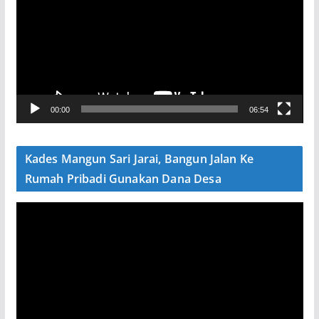
m
u
t
a
r
V
00:00
06:54
i
d
e
Kades Mangun Sari Jarai, Bangun Jalan Ke
o
Rumah Pribadi Gunakan Dana Desa
P
e
m
u
t
a
r