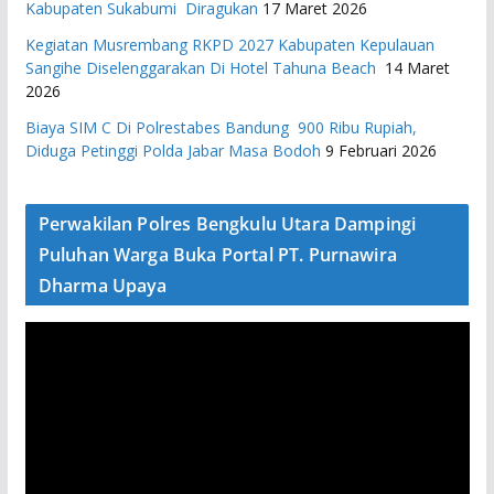
Kabupaten Sukabumi Diragukan
17 Maret 2026
Kegiatan Musrembang RKPD 2027 ​Kabupaten Kepulauan
Sangihe Diselenggarakan Di Hotel Tahuna Beach
14 Maret
2026
Biaya SIM C Di Polrestabes Bandung 900 Ribu Rupiah,
Diduga Petinggi Polda Jabar Masa Bodoh
9 Februari 2026
Perwakilan Polres Bengkulu Utara Dampingi
Puluhan Warga Buka Portal PT. Purnawira
Dharma Upaya