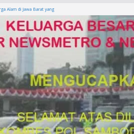
rga Alam di Jawa Barat yang
anegara
P/KUHAP Baru 2026, Tegaskan
Langsung Dipidana
LRESTA DENPASAR DAN
TRESKRIMUM POLDA BALI DIDUGA
orkan ke Mabes Polri
Laporan Palsu, Kapolres
bat PUNGLI SIM