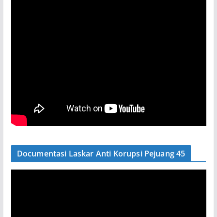
Documentasi Laskar Anti Korupsi Pejuang 45
P
e
m
u