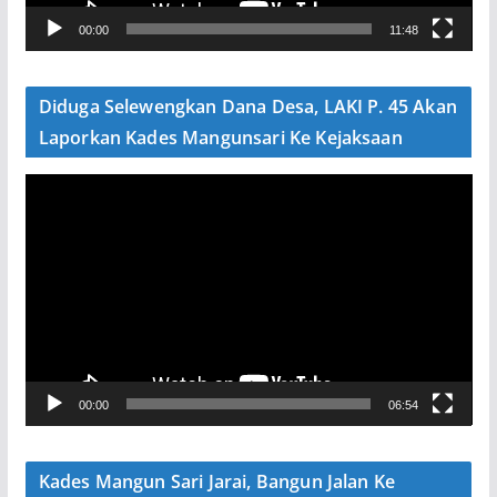
V
00:00
11:48
i
d
e
Diduga Selewengkan Dana Desa, LAKI P. 45 Akan
o
Laporkan Kades Mangunsari Ke Kejaksaan
P
e
m
u
t
a
r
V
00:00
06:54
i
d
e
Kades Mangun Sari Jarai, Bangun Jalan Ke
o