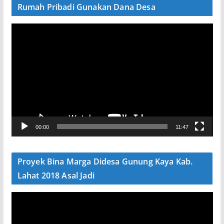
Rumah Pribadi Gunakan Dana Desa
P
e
m
u
t
a
r
V
00:00
11:47
i
d
e
Proyek Bina Marga Didesa Gunung Kaya Kab.
o
Lahat 2018 Asal Jadi
P
e
m