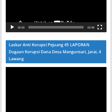
t
a
r
V
00:00
03:48
i
d
e
Laskar Anti Korupsi Pejuang 45 LAPORAN
o
Dugaan Korupsi Dana Desa Mangunsari, Jarai, 4
Lawang
P
e
m
u
t
a
r