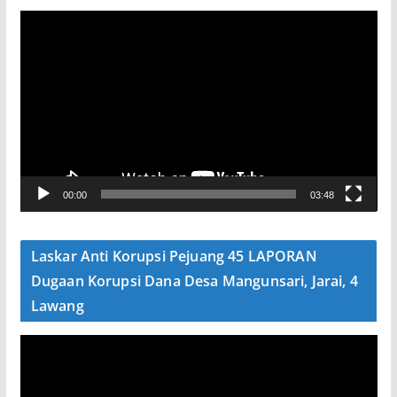
P
e
m
u
t
a
r
V
00:00
03:48
i
d
e
Laskar Anti Korupsi Pejuang 45 LAPORAN
o
Dugaan Korupsi Dana Desa Mangunsari, Jarai, 4
Lawang
P
e
m