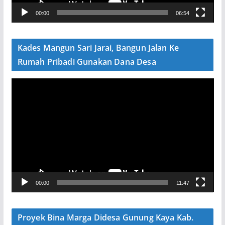
V
00:00
06:54
i
d
e
Kades Mangun Sari Jarai, Bangun Jalan Ke
o
Rumah Pribadi Gunakan Dana Desa
P
e
m
u
t
a
r
V
00:00
11:47
i
d
e
Proyek Bina Marga Didesa Gunung Kaya Kab.
o