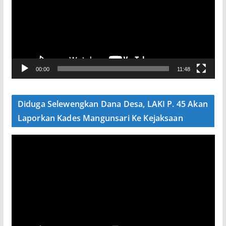
u
t
a
r
V
00:00
11:48
i
d
e
Diduga Selewengkan Dana Desa, LAKI P. 45 Akan
o
Laporkan Kades Mangunsari Ke Kejaksaan
P
e
m
u
t
a
r