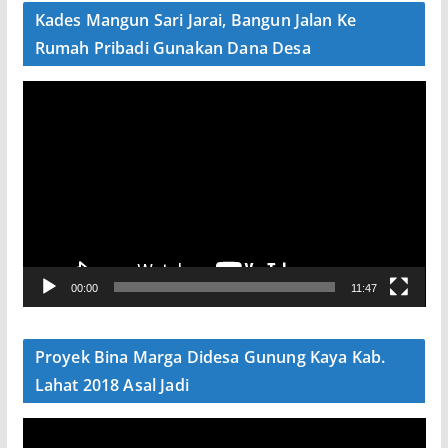
e
Kades Mangun Sari Jarai, Bangun Jalan Ke
o
Rumah Pribadi Gunakan Dana Desa
P
e
m
u
t
a
r
V
00:00
11:47
i
d
e
Proyek Bina Marga Didesa Gunung Kaya Kab.
o
Lahat 2018 Asal Jadi
P