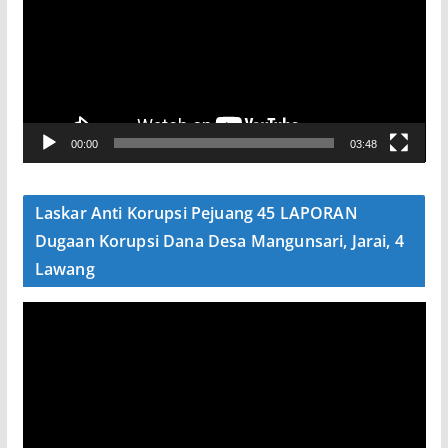
u
t
a
r
V
00:00
03:48
i
d
e
Laskar Anti Korupsi Pejuang 45 LAPORAN
o
Dugaan Korupsi Dana Desa Mangunsari, Jarai, 4
Lawang
P
e
m
u
t
a