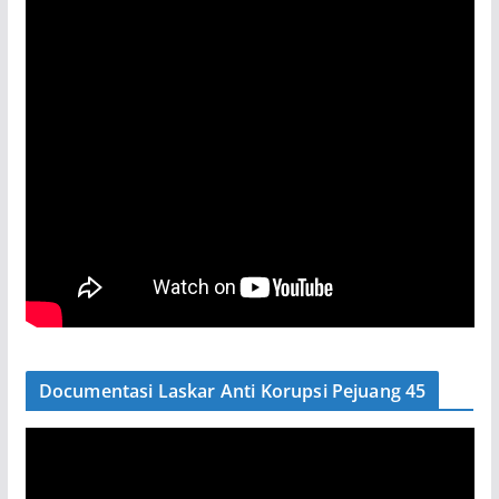
Documentasi Laskar Anti Korupsi Pejuang 45
P
e
m