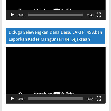
r
V
00:00
11:48
i
d
e
Diduga Selewengkan Dana Desa, LAKI P. 45 Akan
o
Laporkan Kades Mangunsari Ke Kejaksaan
P
e
m
u
t
a
r
V
00:00
06:54
i
d