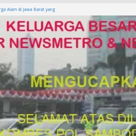
rga Alam di Jawa Barat yang
anegara
P/KUHAP Baru 2026, Tegaskan
Langsung Dipidana
LRESTA DENPASAR DAN
TRESKRIMUM POLDA BALI DIDUGA
orkan ke Mabes Polri
Laporan Palsu, Kapolres
bat PUNGLI SIM