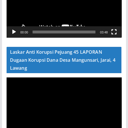
t
a
r
V
00:00
03:48
i
d
e
Laskar Anti Korupsi Pejuang 45 LAPORAN
o
Dugaan Korupsi Dana Desa Mangunsari, Jarai, 4
Lawang
P
e
m
u
t
a
r