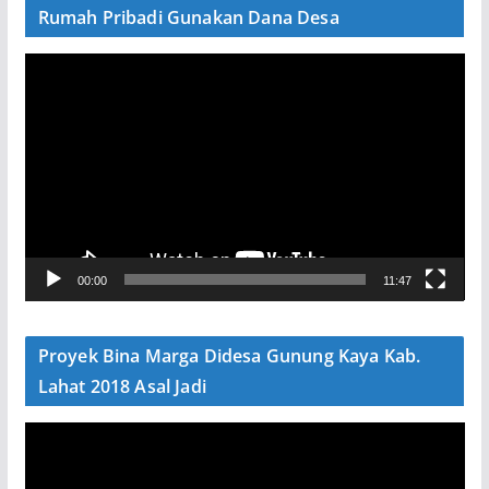
Rumah Pribadi Gunakan Dana Desa
P
e
m
u
t
a
r
V
00:00
11:47
i
d
e
Proyek Bina Marga Didesa Gunung Kaya Kab.
o
Lahat 2018 Asal Jadi
P
e