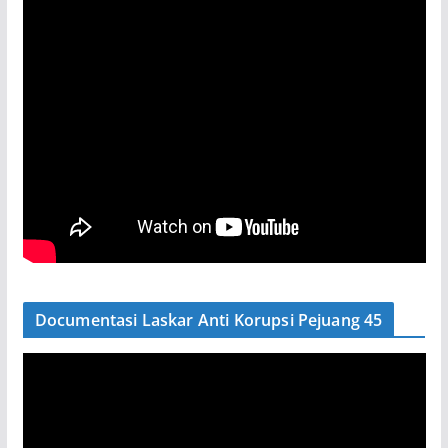
Documentasi Laskar Anti Korupsi Pejuang 45
P
e
m
u