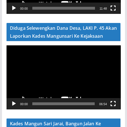
V
00:00
11:48
i
d
e
Diduga Selewengkan Dana Desa, LAKI P. 45 Akan
o
Laporkan Kades Mangunsari Ke Kejaksaan
P
e
m
u
t
a
r
V
00:00
06:54
i
d
e
Kades Mangun Sari Jarai, Bangun Jalan Ke
o