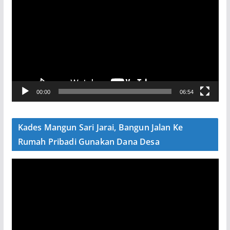
e
m
u
t
a
r
V
00:00
06:54
i
d
e
Kades Mangun Sari Jarai, Bangun Jalan Ke
o
Rumah Pribadi Gunakan Dana Desa
P
e
m
u
t
a