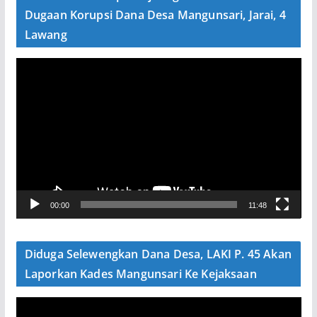
o
Dugaan Korupsi Dana Desa Mangunsari, Jarai, 4
Lawang
P
e
m
u
t
a
r
V
00:00
11:48
i
d
e
Diduga Selewengkan Dana Desa, LAKI P. 45 Akan
o
Laporkan Kades Mangunsari Ke Kejaksaan
P