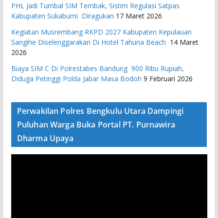
PHL Jadi Tumbal SIM Tembak, Sistim Regulasi Satpas
Kabupaten Sukabumi Diragukan
17 Maret 2026
Kegiatan Musrembang RKPD 2027 ​Kabupaten Kepulauan
Sangihe Diselenggarakan Di Hotel Tahuna Beach
14 Maret
2026
Biaya SIM C Di Polrestabes Bandung 900 Ribu Rupiah,
Diduga Petinggi Polda Jabar Masa Bodoh
9 Februari 2026
Perwakilan Polres Bengkulu Utara Dampingi
Puluhan Warga Buka Portal PT. Purnawira
Dharma Upaya