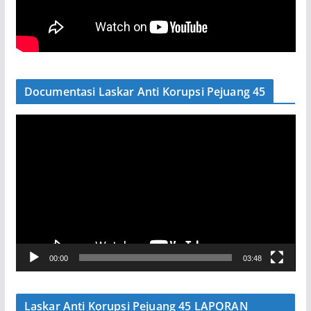
Documentasi Laskar Anti Korupsi Pejuang 45
P
e
m
u
t
a
r
V
00:00
03:48
i
d
e
Laskar Anti Korupsi Pejuang 45 LAPORAN