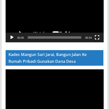
m
u
t
a
r
V
00:00
06:54
i
d
e
Kades Mangun Sari Jarai, Bangun Jalan Ke
o
Rumah Pribadi Gunakan Dana Desa
P
e
m
u
t
a
r