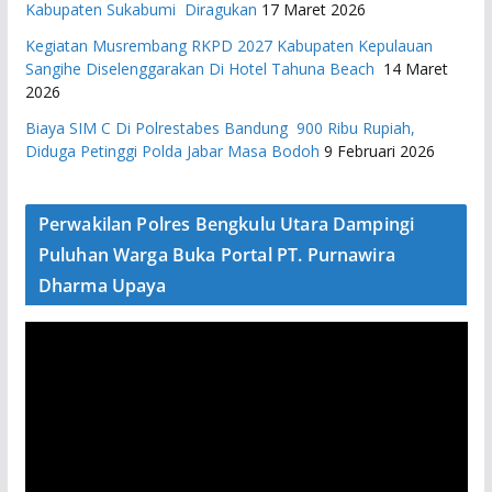
Kabupaten Sukabumi Diragukan
17 Maret 2026
Kegiatan Musrembang RKPD 2027 ​Kabupaten Kepulauan
Sangihe Diselenggarakan Di Hotel Tahuna Beach
14 Maret
2026
Biaya SIM C Di Polrestabes Bandung 900 Ribu Rupiah,
Diduga Petinggi Polda Jabar Masa Bodoh
9 Februari 2026
Perwakilan Polres Bengkulu Utara Dampingi
Puluhan Warga Buka Portal PT. Purnawira
Dharma Upaya