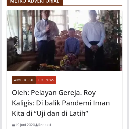
METRO ADVERTORIAL
o
ADVERTORIAL
HOT NEWS
Oleh: Pelayan Gereja. Roy
Kaligis: Di balik Pandemi Iman
Kita di “Uji dan di Latih”
19 Juni 2020
Redaksi