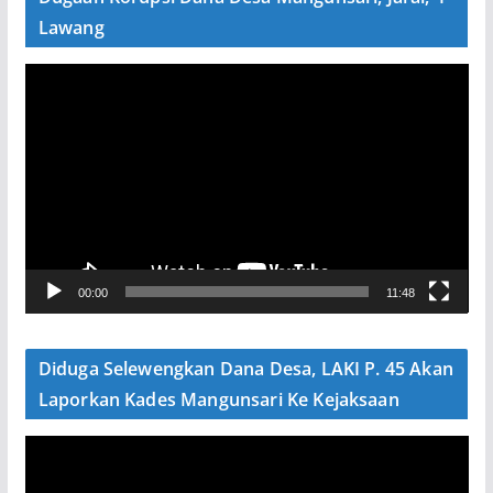
Lawang
P
e
m
u
t
a
r
V
00:00
11:48
i
d
e
Diduga Selewengkan Dana Desa, LAKI P. 45 Akan
o
Laporkan Kades Mangunsari Ke Kejaksaan
P
e