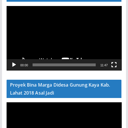
P
e
m
u
t
a
r
V
00:00
11:47
i
d
e
Proyek Bina Marga Didesa Gunung Kaya Kab.
o
Lahat 2018 Asal Jadi
P
e
m
u