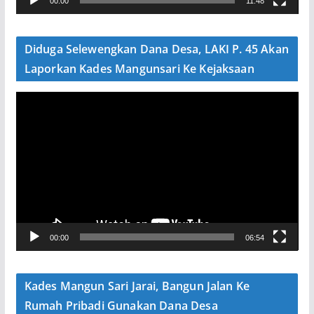
00:00
11:48
i
d
e
Diduga Selewengkan Dana Desa, LAKI P. 45 Akan
o
Laporkan Kades Mangunsari Ke Kejaksaan
P
e
m
u
t
a
r
V
00:00
06:54
i
d
e
Kades Mangun Sari Jarai, Bangun Jalan Ke
o
Rumah Pribadi Gunakan Dana Desa