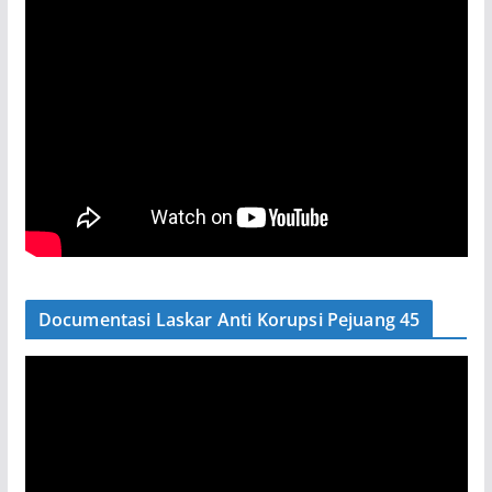
Documentasi Laskar Anti Korupsi Pejuang 45
P
e
m
u
t