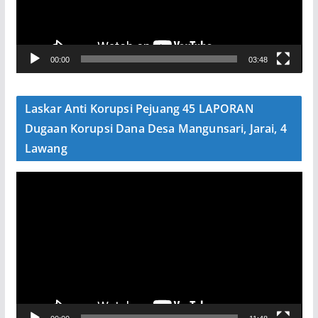
a
r
V
00:00
03:48
i
d
e
Laskar Anti Korupsi Pejuang 45 LAPORAN
o
Dugaan Korupsi Dana Desa Mangunsari, Jarai, 4
Lawang
P
e
m
u
t
a
r
V