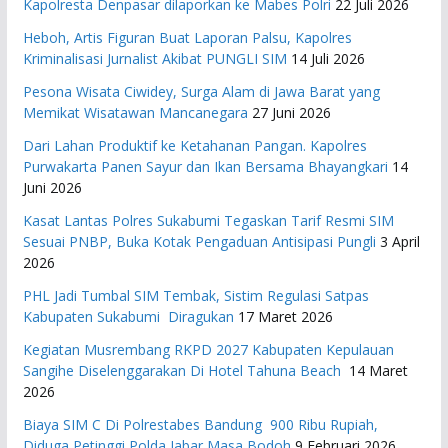
Kapolresta Denpasar dilaporkan ke Mabes Polri
22 Juli 2026
Heboh, Artis Figuran Buat Laporan Palsu, Kapolres
Kriminalisasi Jurnalist Akibat PUNGLI SIM
14 Juli 2026
Pesona Wisata Ciwidey, Surga Alam di Jawa Barat yang
Memikat Wisatawan Mancanegara
27 Juni 2026
Dari Lahan Produktif ke Ketahanan Pangan. Kapolres
Purwakarta Panen Sayur dan Ikan Bersama Bhayangkari
14
Juni 2026
Kasat Lantas Polres Sukabumi Tegaskan Tarif Resmi SIM
Sesuai PNBP, Buka Kotak Pengaduan Antisipasi Pungli
3 April
2026
PHL Jadi Tumbal SIM Tembak, Sistim Regulasi Satpas
Kabupaten Sukabumi Diragukan
17 Maret 2026
Kegiatan Musrembang RKPD 2027 ​Kabupaten Kepulauan
Sangihe Diselenggarakan Di Hotel Tahuna Beach
14 Maret
2026
Biaya SIM C Di Polrestabes Bandung 900 Ribu Rupiah,
Diduga Petinggi Polda Jabar Masa Bodoh
9 Februari 2026