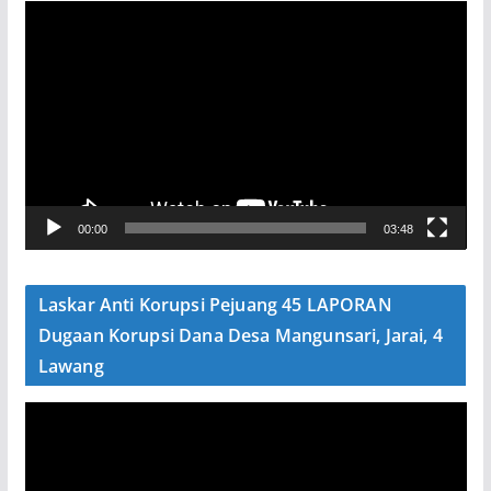
P
e
m
u
t
a
r
V
00:00
03:48
i
d
e
Laskar Anti Korupsi Pejuang 45 LAPORAN
o
Dugaan Korupsi Dana Desa Mangunsari, Jarai, 4
Lawang
P
e
m