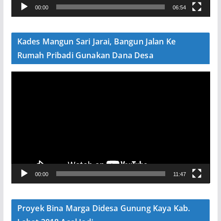
00:00
06:54
i
d
e
Kades Mangun Sari Jarai, Bangun Jalan Ke
o
Rumah Pribadi Gunakan Dana Desa
P
e
m
u
t
a
r
V
00:00
11:47
i
d
e
Proyek Bina Marga Didesa Gunung Kaya Kab.
o