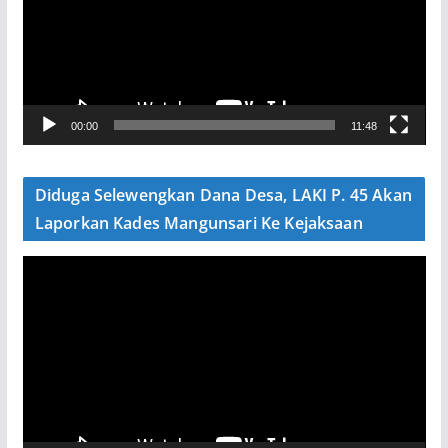
u
t
a
r
V
00:00
11:48
i
d
e
Diduga Selewengkan Dana Desa, LAKI P. 45 Akan
o
Laporkan Kades Mangunsari Ke Kejaksaan
P
e
m
u
t
a
r
V