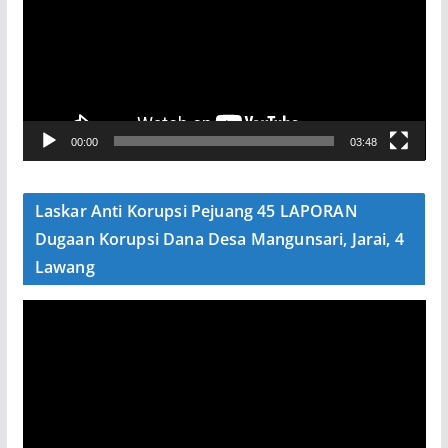
u
t
a
r
V
00:00
03:48
i
d
e
Laskar Anti Korupsi Pejuang 45 LAPORAN
o
Dugaan Korupsi Dana Desa Mangunsari, Jarai, 4
Lawang
P
e
m
u
t
a