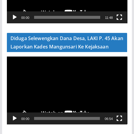
r
V
00:00
11:48
i
d
e
Diduga Selewengkan Dana Desa, LAKI P. 45 Akan
o
Laporkan Kades Mangunsari Ke Kejaksaan
P
e
m
u
t
a
r
V
00:00
06:54
i
d