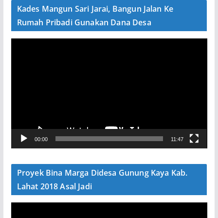
e
Kades Mangun Sari Jarai, Bangun Jalan Ke
o
Rumah Pribadi Gunakan Dana Desa
P
e
m
u
t
a
r
V
00:00
11:47
i
d
e
Proyek Bina Marga Didesa Gunung Kaya Kab.
o
Lahat 2018 Asal Jadi
P