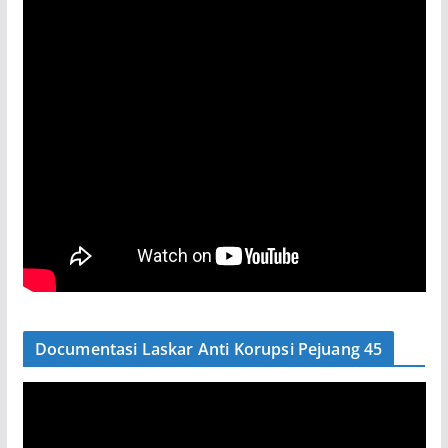
Documentasi Laskar Anti Korupsi Pejuang 45
P
e
m