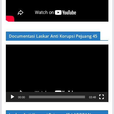
Documentasi Laskar Anti Korupsi Pejuang 45
P
e
m
u
t
a
r
V
00:00
03:48
i
d
e