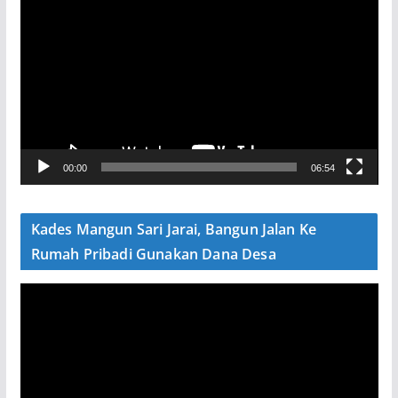
e
m
u
t
a
r
V
00:00
06:54
i
d
e
Kades Mangun Sari Jarai, Bangun Jalan Ke
o
Rumah Pribadi Gunakan Dana Desa
P
e
m
u
t