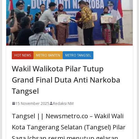
HOT NEWS
METRO BANTEN
METRO TANGSEL
Wakil Walikota Pilar Tutup
Grand Final Duta Anti Narkoba
Tangsel
15 November 2025
Redaksi NM
Tangsel || Newsmetro.co – Wakil Wali
Kota Tangerang Selatan (Tangsel) Pilar
Saga Ichsan resmi menutup gelaran