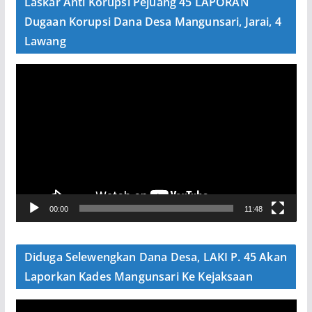
Laskar Anti Korupsi Pejuang 45 LAPORAN
o
Dugaan Korupsi Dana Desa Mangunsari, Jarai, 4
Lawang
P
e
m
u
t
a
r
V
00:00
11:48
i
d
e
Diduga Selewengkan Dana Desa, LAKI P. 45 Akan
o
Laporkan Kades Mangunsari Ke Kejaksaan
P