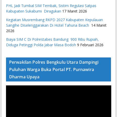
PHL Jadi Tumbal SIM Tembak, Sistim Regulasi Satpas
Kabupaten Sukabumi Diragukan
17 Maret 2026
Kegiatan Musrembang RKPD 2027 ​Kabupaten Kepulauan
Sangihe Diselenggarakan Di Hotel Tahuna Beach
14 Maret
2026
Biaya SIM C Di Polrestabes Bandung 900 Ribu Rupiah,
Diduga Petinggi Polda Jabar Masa Bodoh
9 Februari 2026
Perwakilan Polres Bengkulu Utara Dampingi
Puluhan Warga Buka Portal PT. Purnawira
Dharma Upaya