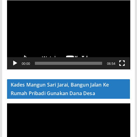
P
e
m
u
t
a
r
V
00:00
06:54
i
d
e
Kades Mangun Sari Jarai, Bangun Jalan Ke
o
Rumah Pribadi Gunakan Dana Desa
P
e
m
u