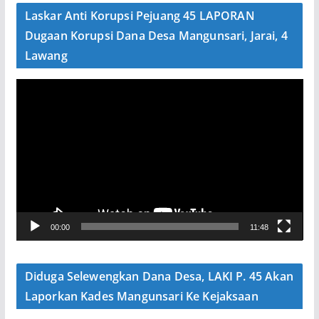
e
Laskar Anti Korupsi Pejuang 45 LAPORAN
o
Dugaan Korupsi Dana Desa Mangunsari, Jarai, 4
Lawang
P
e
m
u
t
a
r
V
00:00
11:48
i
d
e
Diduga Selewengkan Dana Desa, LAKI P. 45 Akan
o
Laporkan Kades Mangunsari Ke Kejaksaan