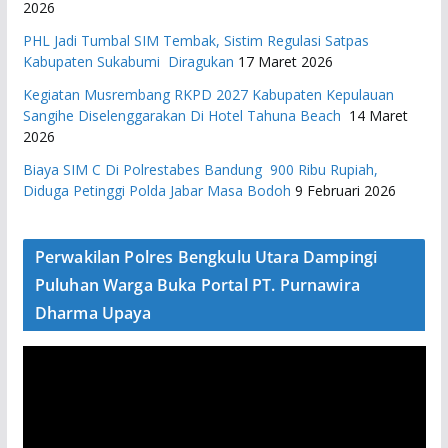
2026
PHL Jadi Tumbal SIM Tembak, Sistim Regulasi Satpas
Kabupaten Sukabumi Diragukan
17 Maret 2026
Kegiatan Musrembang RKPD 2027 ​Kabupaten Kepulauan
Sangihe Diselenggarakan Di Hotel Tahuna Beach
14 Maret
2026
Biaya SIM C Di Polrestabes Bandung 900 Ribu Rupiah,
Diduga Petinggi Polda Jabar Masa Bodoh
9 Februari 2026
Perwakilan Polres Bengkulu Utara Dampingi
Puluhan Warga Buka Portal PT. Purnawira
Dharma Upaya