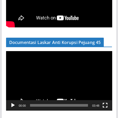
Documentasi Laskar Anti Korupsi Pejuang 45
P
e
m
u
t
a
r
V
00:00
03:48
i
d