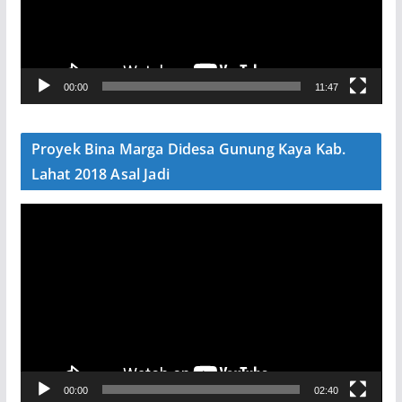
t
a
r
V
00:00
11:47
i
d
e
Proyek Bina Marga Didesa Gunung Kaya Kab.
o
Lahat 2018 Asal Jadi
P
e
m
u
t
a
r
V
00:00
02:40
i