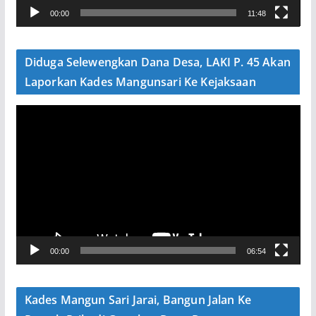
00:00
11:48
i
d
e
Diduga Selewengkan Dana Desa, LAKI P. 45 Akan
o
Laporkan Kades Mangunsari Ke Kejaksaan
P
e
m
u
t
a
r
V
00:00
06:54
i
d
e
Kades Mangun Sari Jarai, Bangun Jalan Ke
o