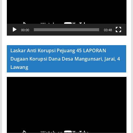
t
a
r
V
00:00
03:48
i
d
e
Laskar Anti Korupsi Pejuang 45 LAPORAN
o
Dugaan Korupsi Dana Desa Mangunsari, Jarai, 4
Lawang
P
e
m
u
t
a
r
V