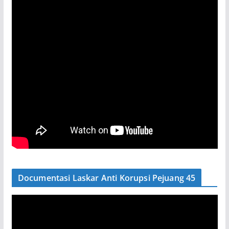
Documentasi Laskar Anti Korupsi Pejuang 45
P
e
m