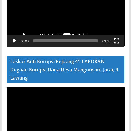
u
t
a
r
V
00:00
03:48
i
d
e
Laskar Anti Korupsi Pejuang 45 LAPORAN
o
Dugaan Korupsi Dana Desa Mangunsari, Jarai, 4
Lawang
P
e
m
u
t
a