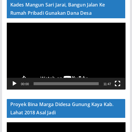
e
Kades Mangun Sari Jarai, Bangun Jalan Ke
o
Rumah Pribadi Gunakan Dana Desa
P
e
m
u
t
a
r
V
00:00
11:47
i
d
e
Proyek Bina Marga Didesa Gunung Kaya Kab.
o
Lahat 2018 Asal Jadi
P