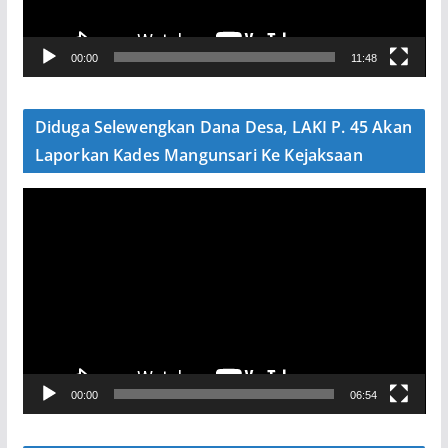
r
V
00:00
11:48
i
d
e
Diduga Selewengkan Dana Desa, LAKI P. 45 Akan
o
Laporkan Kades Mangunsari Ke Kejaksaan
P
e
m
u
t
a
r
V
00:00
06:54
i
d