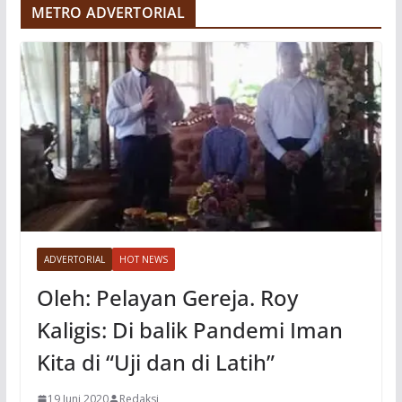
METRO ADVERTORIAL
o
ADVERTORIAL
HOT NEWS
Oleh: Pelayan Gereja. Roy
Kaligis: Di balik Pandemi Iman
Kita di “Uji dan di Latih”
19 Juni 2020
Redaksi