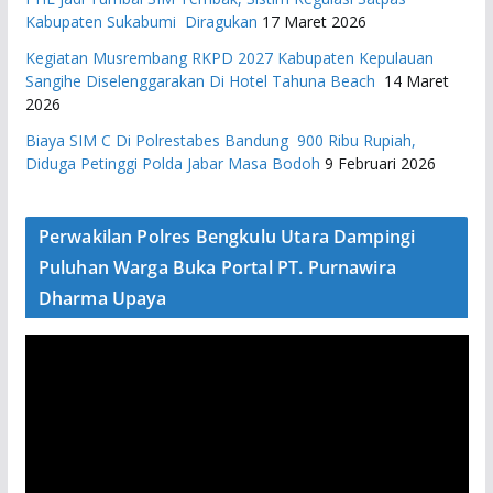
Kabupaten Sukabumi Diragukan
17 Maret 2026
Kegiatan Musrembang RKPD 2027 ​Kabupaten Kepulauan
Sangihe Diselenggarakan Di Hotel Tahuna Beach
14 Maret
2026
Biaya SIM C Di Polrestabes Bandung 900 Ribu Rupiah,
Diduga Petinggi Polda Jabar Masa Bodoh
9 Februari 2026
Perwakilan Polres Bengkulu Utara Dampingi
Puluhan Warga Buka Portal PT. Purnawira
Dharma Upaya