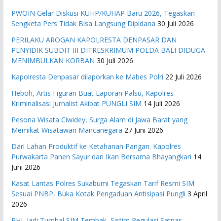
PWOIN Gelar Diskusi KUHP/KUHAP Baru 2026, Tegaskan
Sengketa Pers Tidak Bisa Langsung Dipidana
30 Juli 2026
PERILAKU AROGAN KAPOLRESTA DENPASAR DAN
PENYIDIK SUBDIT III DITRESKRIMUM POLDA BALI DIDUGA
MENIMBULKAN KORBAN
30 Juli 2026
Kapolresta Denpasar dilaporkan ke Mabes Polri
22 Juli 2026
Heboh, Artis Figuran Buat Laporan Palsu, Kapolres
Kriminalisasi Jurnalist Akibat PUNGLI SIM
14 Juli 2026
Pesona Wisata Ciwidey, Surga Alam di Jawa Barat yang
Memikat Wisatawan Mancanegara
27 Juni 2026
Dari Lahan Produktif ke Ketahanan Pangan. Kapolres
Purwakarta Panen Sayur dan Ikan Bersama Bhayangkari
14
Juni 2026
Kasat Lantas Polres Sukabumi Tegaskan Tarif Resmi SIM
Sesuai PNBP, Buka Kotak Pengaduan Antisipasi Pungli
3 April
2026
PHL Jadi Tumbal SIM Tembak, Sistim Regulasi Satpas