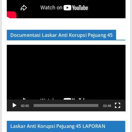
Documentasi Laskar Anti Korupsi Pejuang 45
P
e
m
u
t
a
r
V
00:00
03:48
i
d
e
Laskar Anti Korupsi Pejuang 45 LAPORAN
o