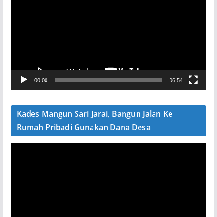
m
u
t
a
r
V
00:00
06:54
i
d
e
Kades Mangun Sari Jarai, Bangun Jalan Ke
o
Rumah Pribadi Gunakan Dana Desa
P
e
m
u
t
a