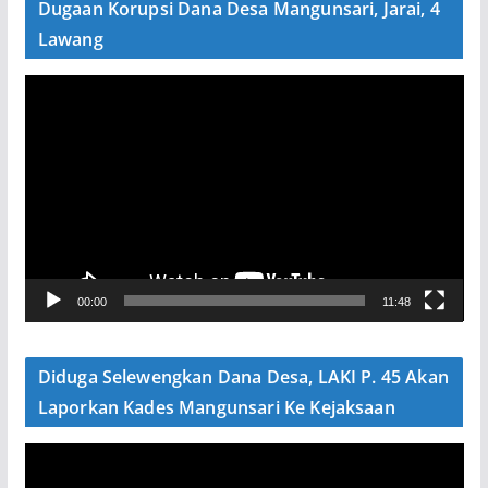
Dugaan Korupsi Dana Desa Mangunsari, Jarai, 4
Lawang
P
e
m
u
t
a
r
V
00:00
11:48
i
d
e
Diduga Selewengkan Dana Desa, LAKI P. 45 Akan
o
Laporkan Kades Mangunsari Ke Kejaksaan
P
e