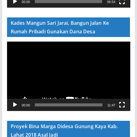
00:00
06:54
i
d
e
Kades Mangun Sari Jarai, Bangun Jalan Ke
o
Rumah Pribadi Gunakan Dana Desa
P
e
m
u
t
a
r
V
00:00
11:47
i
d
e
Proyek Bina Marga Didesa Gunung Kaya Kab.
o
Lahat 2018 Asal Jadi