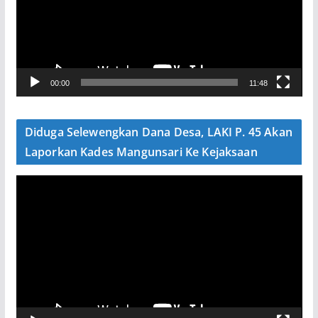
t
a
r
V
00:00
11:48
i
d
e
Diduga Selewengkan Dana Desa, LAKI P. 45 Akan
o
Laporkan Kades Mangunsari Ke Kejaksaan
P
e
m
u
t
a
r
V