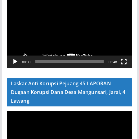
P
e
m
u
t
a
r
V
00:00
03:48
i
d
e
Laskar Anti Korupsi Pejuang 45 LAPORAN
o
Dugaan Korupsi Dana Desa Mangunsari, Jarai, 4
Lawang
P
e
m
u