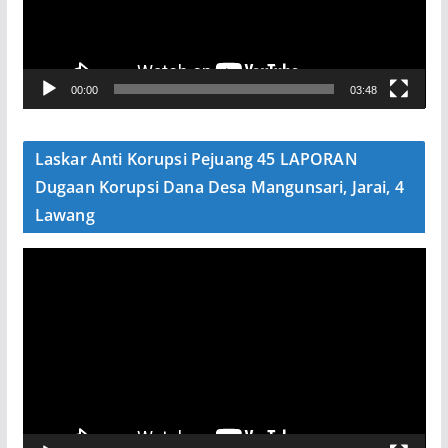
a
r
V
00:00
03:48
i
d
e
Laskar Anti Korupsi Pejuang 45 LAPORAN
o
Dugaan Korupsi Dana Desa Mangunsari, Jarai, 4
Lawang
P
e
m
u
t
a
r
V