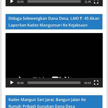
00:00
11:48
i
d
e
Diduga Selewengkan Dana Desa, LAKI P. 45 Akan
o
Laporkan Kades Mangunsari Ke Kejaksaan
P
e
m
u
t
a
r
V
00:00
06:54
i
d
e
Kades Mangun Sari Jarai, Bangun Jalan Ke
o
Rumah Pribadi Gunakan Dana Desa