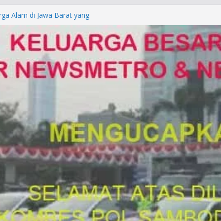
rga Alam di Jawa Barat yang
anegara
P/KUHAP Baru 2026, Tegaskan
Langsung Dipidana
LRESTA DENPASAR DAN
TRESKRIMUM POLDA BALI DIDUGA
orkan ke Mabes Polri
Laporan Palsu, Kapolres
bat PUNGLI SIM