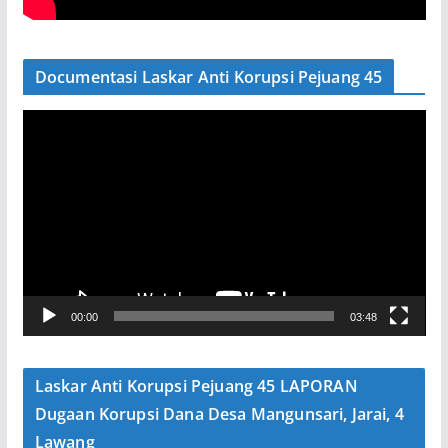
Documentasi Laskar Anti Korupsi Pejuang 45
P
e
m
u
t
a
r
V
00:00
03:48
i
d
e
Laskar Anti Korupsi Pejuang 45 LAPORAN
o
Dugaan Korupsi Dana Desa Mangunsari, Jarai, 4
Lawang