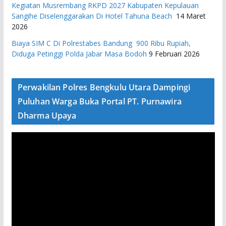
Kegiatan Musrembang RKPD 2027 ​Kabupaten Kepulauan
Sangihe Diselenggarakan Di Hotel Tahuna Beach
14 Maret
2026
Biaya SIM C Di Polrestabes Bandung 900 Ribu Rupiah,
Diduga Petinggi Polda Jabar Masa Bodoh
9 Februari 2026
Perwakilan Polres Bengkulu Utara Dampingi
Puluhan Warga Buka Portal PT. Purnawira
Dharma Upaya