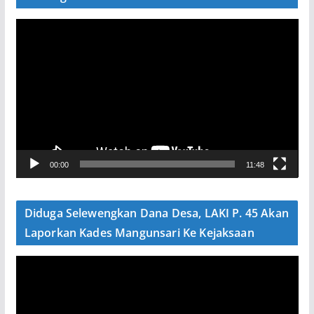
P
e
m
u
t
a
r
V
00:00
11:48
i
d
e
Diduga Selewengkan Dana Desa, LAKI P. 45 Akan
o
Laporkan Kades Mangunsari Ke Kejaksaan
P
e
m