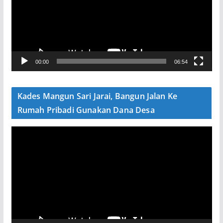
u
t
a
r
V
00:00
06:54
i
d
e
Kades Mangun Sari Jarai, Bangun Jalan Ke
o
Rumah Pribadi Gunakan Dana Desa
P
e
m
u
t
a
r
V