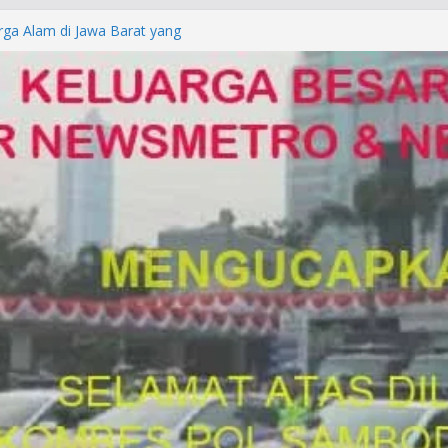
rga Alam di Jawa Barat yang
anegara
P/KUHAP Baru 2026, Tegaskan
Langsung Dipidana
LRESTA DENPASAR DAN
TRESKRIMUM POLDA BALI DIDUGA
orkan ke Mabes Polri
Laporan Palsu, Kapolres
bat PUNGLI SIM