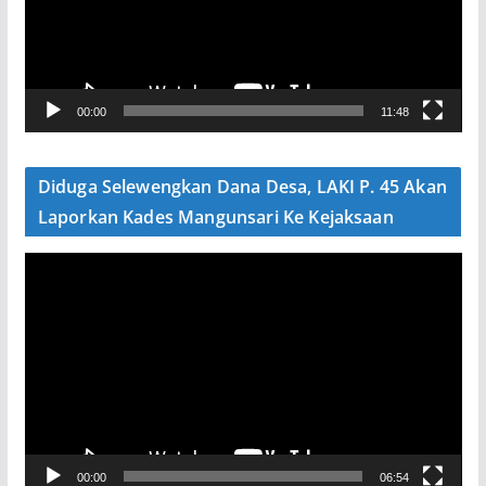
t
a
r
V
00:00
11:48
i
d
e
Diduga Selewengkan Dana Desa, LAKI P. 45 Akan
o
Laporkan Kades Mangunsari Ke Kejaksaan
P
e
m
u
t
a
r
V
00:00
06:54
i