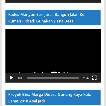
d
e
Kades Mangun Sari Jarai, Bangun Jalan Ke
o
Rumah Pribadi Gunakan Dana Desa
P
e
m
u
t
a
r
V
00:00
11:47
i
d
e
Proyek Bina Marga Didesa Gunung Kaya Kab.
o
Lahat 2018 Asal Jadi