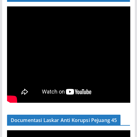
Documentasi Laskar Anti Korupsi Pejuang 45
P