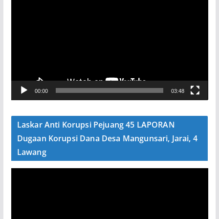
e
m
u
t
a
r
V
00:00
03:48
i
d
e
Laskar Anti Korupsi Pejuang 45 LAPORAN
o
Dugaan Korupsi Dana Desa Mangunsari, Jarai, 4
Lawang
P
e
m
u