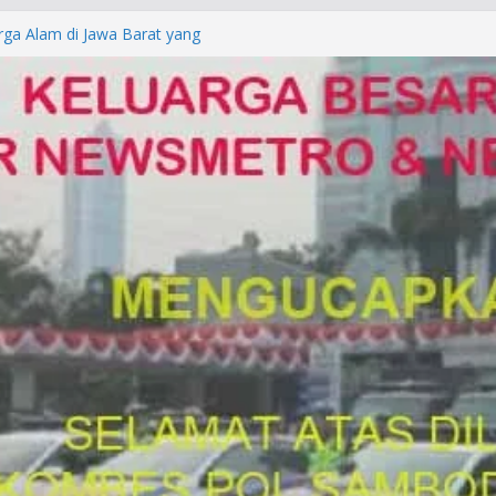
rga Alam di Jawa Barat yang
anegara
P/KUHAP Baru 2026, Tegaskan
Langsung Dipidana
LRESTA DENPASAR DAN
TRESKRIMUM POLDA BALI DIDUGA
orkan ke Mabes Polri
Laporan Palsu, Kapolres
bat PUNGLI SIM