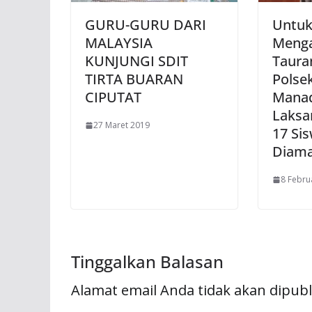
GURU-GURU DARI
Untu
MALAYSIA
Menga
KUNJUNGI SDIT
Tauran
TIRTA BUARAN
Polse
CIPUTAT
Manad
Laksa
27 Maret 2019
17 Sis
Diam
8 Febru
Tinggalkan Balasan
Alamat email Anda tidak akan dipubl