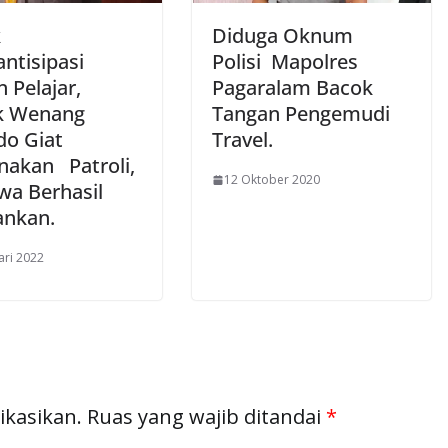
k
Diduga Oknum
ntisipasi
Polisi Mapolres
 Pelajar,
Pagaralam Bacok
k Wenang
Tangan Pengemudi
o Giat
Travel.
nakan Patroli,
12 Oktober 2020
wa Berhasil
ankan.
ari 2022
ikasikan.
Ruas yang wajib ditandai
*